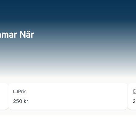
mmar När
Pris
250 kr
2