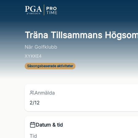
Träna Tillsammans Högso
När Golfklubb
XYKKE4
Säsongsbaserade aktiviteter
Anmälda
2/12
Datum & tid
Tid