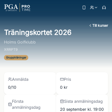
Till kurser
Träningskortet 2026
Holms Golfklubb
XRRPT9
Gruppträningar
Anmälda
Pris
0/10
0 kr
Första
Sista anmälningsdag
anmälningsdag
20 september kl. 19:00