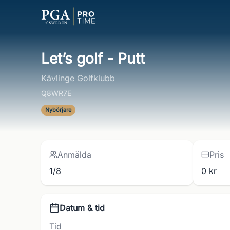
Let’s golf - Putt
Kävlinge Golfklubb
Q8WR7E
Nybörjare
Anmälda
Pris
1/8
0 kr
Datum & tid
Tid