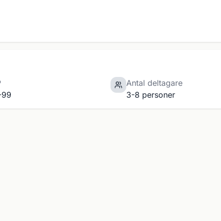
P
Antal deltagare
-99
3-8 personer