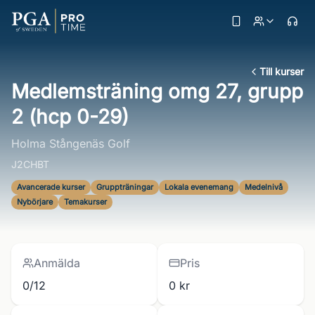
Till kurser
Medlemsträning omg 27, grupp
2 (hcp 0-29)
Holma Stångenäs Golf
J2CHBT
Avancerade kurser
Gruppträningar
Lokala evenemang
Medelnivå
Nybörjare
Temakurser
Anmälda
Pris
0/12
0 kr