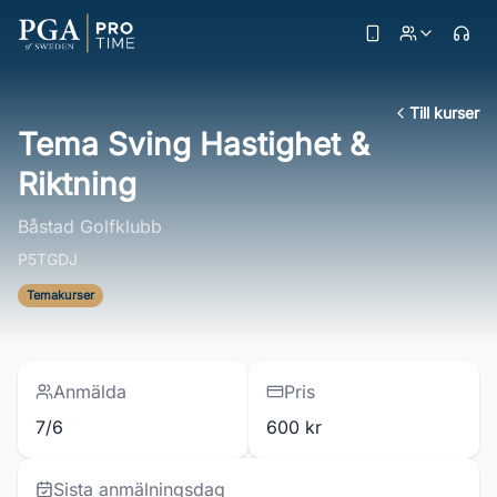
Till kurser
Tema Sving Hastighet &
Riktning
Båstad Golfklubb
P5TGDJ
Temakurser
Anmälda
Pris
7/6
600 kr
Sista anmälningsdag