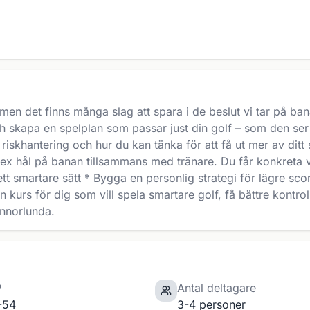
en det finns många slag att spara i de beslut vi tar på bana
 och skapa en spelplan som passar just din golf – som den se
iskhantering och hur du kan tänka för att få ut mer av ditt 
sex hål på banan tillsammans med tränare. Du får konkreta ver
t smartare sätt * Bygga en personlig strategi för lägre sco
 kurs för dig som vill spela smartare golf, få bättre kontr
annorlunda.
P
Antal deltagare
-54
3-4 personer