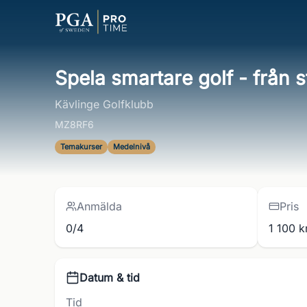
Spela smartare golf - från str
Kävlinge Golfklubb
MZ8RF6
Temakurser
Medelnivå
Anmälda
Pris
0/4
1 100 k
Datum & tid
Tid