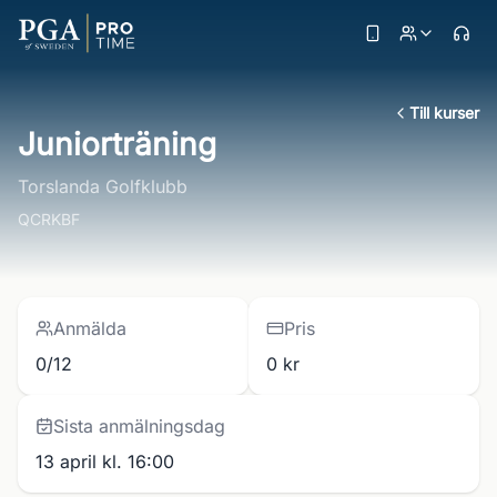
Till kurser
Juniorträning
Torslanda Golfklubb
QCRKBF
Anmälda
Pris
0/12
0 kr
Sista anmälningsdag
13 april kl. 16:00