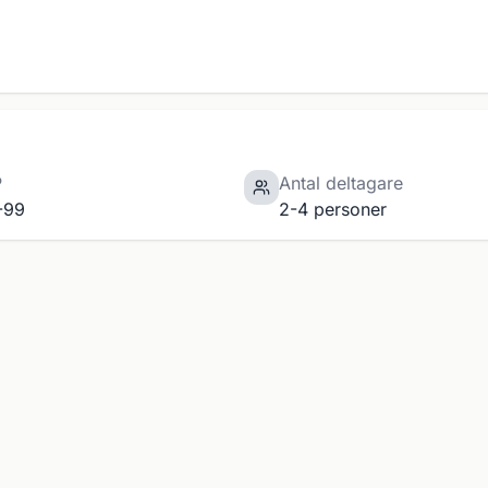
P
Antal deltagare
-99
2-4 personer