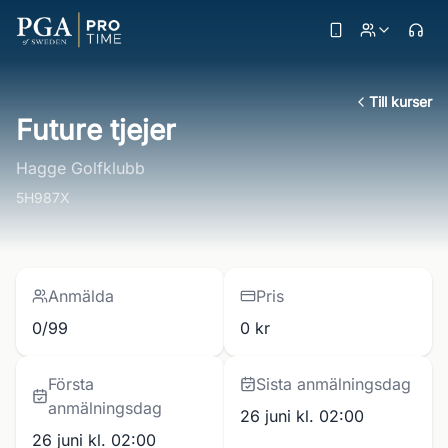
Till kurser
Future tjejer
Hagge Golfklubb
5H987X
Anmälda
Pris
0/99
0 kr
Första
Sista anmälningsdag
anmälningsdag
26 juni kl. 02:00
26 juni kl. 02:00