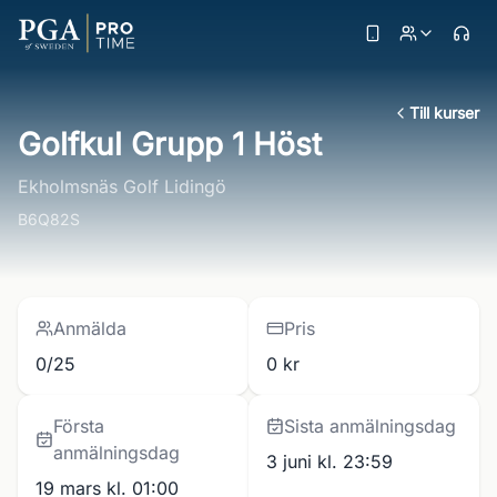
Till kurser
Golfkul Grupp 1 Höst
Ekholmsnäs Golf Lidingö
B6Q82S
Anmälda
Pris
0/25
0 kr
Första
Sista anmälningsdag
anmälningsdag
3 juni kl. 23:59
19 mars kl. 01:00