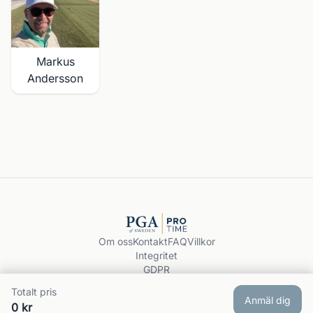
Markus
Andersson
Om oss
Kontakt
FAQ
Villkor
Integritet
GDPR
Boka träning
Totalt pris
© 2026 PGA ProTime.
Anmäl dig
0 kr