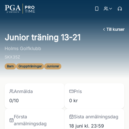
Till kurser
Junior träning 13-21
Holms Golfklubb
SKX35Z
Barn
Gruppträningar
Juniorer
Anmälda
Pris
0/10
0 kr
Första
Sista anmälningsdag
anmälningsdag
18 juni kl. 23:59