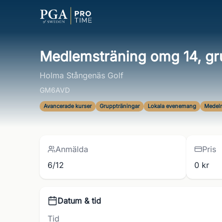
Medlemsträning omg 14, gr
Holma Stångenäs Golf
GM6AVD
Avancerade kurser
Gruppträningar
Lokala evenemang
Medeln
Anmälda
Pris
6/12
0 kr
Datum & tid
Tid