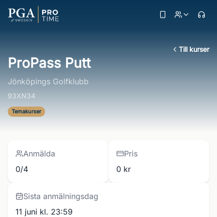
Till kurser
ProPass Putt
Jönköpings Golfklubb
93XN34
Temakurser
Anmälda
Pris
0/4
0 kr
Sista anmälningsdag
11 juni kl. 23:59