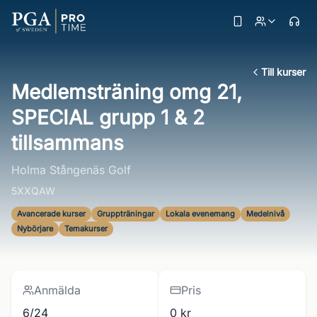
Till kurser
Medlemsträning omg 21,
SPECIAL grupp 1 & 2
tillsammans
Holma Stångenäs Golf
5XXQAW
Avancerade kurser
Gruppträningar
Lokala evenemang
Medelnivå
Nybörjare
Temakurser
Anmälda
Pris
6/24
0 kr