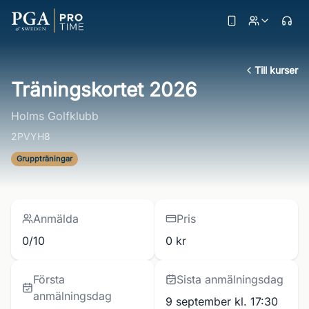
Till kurser
Träningskortet 2026
Holms Golfklubb
2PVYH8
Gruppträningar
Anmälda
Pris
0/10
0 kr
Första
Sista anmälningsdag
anmälningsdag
9 september kl. 17:30