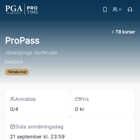
Till kurser
ProPass
Jönköpings Golfklubb
K4BQXA
Temakurser
Anmälda
Pris
0/4
0 kr
Sista anmälningsdag
21 september kl. 23:59