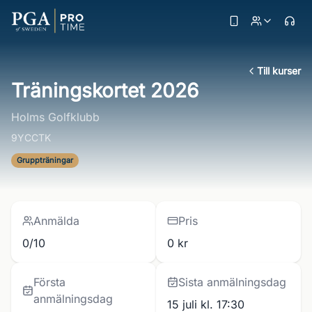
Till kurser
Träningskortet 2026
Holms Golfklubb
9YCCTK
Gruppträningar
Anmälda
Pris
0/10
0 kr
Första
Sista anmälningsdag
anmälningsdag
15 juli kl. 17:30