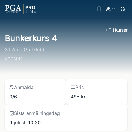
Till kurser
Bunkerkurs 4
S:t Arild Golfklubb
DYYMB4
Anmälda
Pris
0/6
495 kr
Sista anmälningsdag
9 juli kl. 10:30