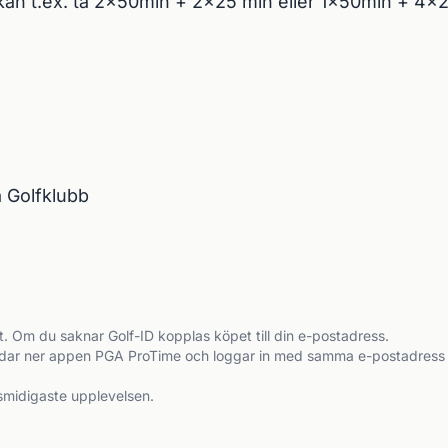
u kan t.ex. ta 2x50min + 2x25 min eller 1x50min + 4x
a Golfklubb
et. Om du saknar Golf-ID kopplas köpet till din e-postadress.

ar ner appen PGA ProTime och loggar in med samma e-postadress eller
midigaste upplevelsen.