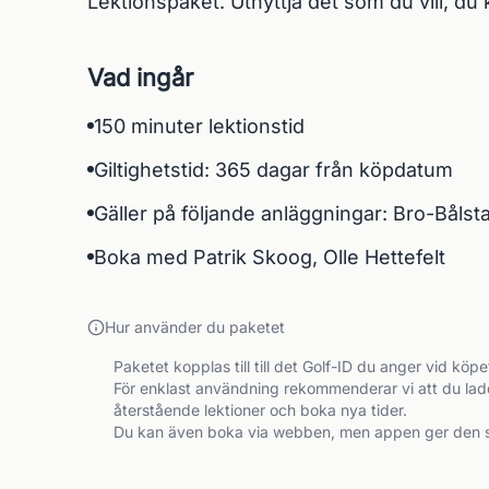
Lektionspaket. Utnyttja det som du vill, d
Vad ingår
150 minuter lektionstid
Giltighetstid: 365 dagar från köpdatum
Gäller på följande anläggningar: Bro-Bålst
Boka med Patrik Skoog, Olle Hettefelt
Hur använder du paketet
Paketet kopplas till till det Golf-ID du anger vid köp
För enklast användning rekommenderar vi att du ladd
återstående lektioner och boka nya tider.

Du kan även boka via webben, men appen ger den s