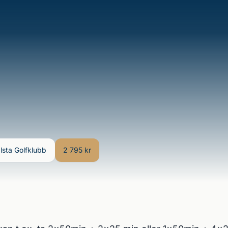
lsta Golfklubb
2 795 kr