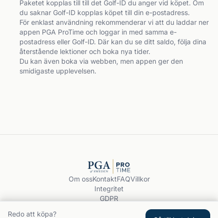
Paketet kopplas till till det Golf-ID du anger vid köpet. Om 
du saknar Golf-ID kopplas köpet till din e-postadress.

För enklast användning rekommenderar vi att du laddar ner 
appen PGA ProTime och loggar in med samma e-
postadress eller Golf-ID. Där kan du se ditt saldo, följa dina 
återstående lektioner och boka nya tider.

Du kan även boka via webben, men appen ger den 
smidigaste upplevelsen.
Om oss
Kontakt
FAQ
Villkor
Integritet
GDPR
Boka träning
Redo att köpa?
© 2026 PGA ProTime.