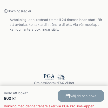
Bokningsregler
Avbokning utan kostnad fram till 24 timmar innan start. För
att avboka, kontakta din tränare direkt. Via vår mobilapp
kan du hantera bokningar själv.
Om oss
Kontakt
FAQ
Villkor
Integritet
GDPR
Redo att boka?
Välj tid och boka
Boka träning
900 kr
© 2026 PGA ProTime.
Bokning med denna tränare sker via PGA ProTime-appen.