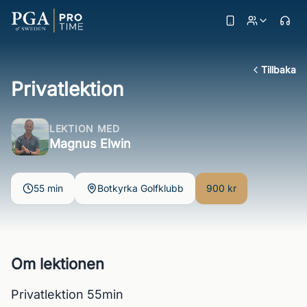
Tillbaka
Privatlektion
LEKTION MED
Magnus Elwin
55 min
Botkyrka Golfklubb
900 kr
Om lektionen
Privatlektion 55min