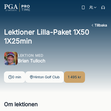
Tillbaka
Lektioner Lilla-Paket 1X50
1X25min
LEKTION MED
Brian Tulloch
0 min
Hinton Golf Club
1 495 kr
Om lektionen