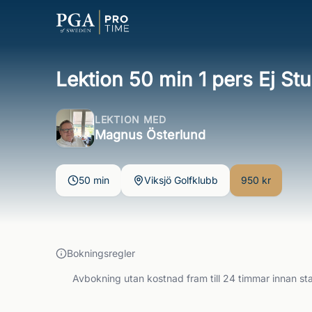
Lektion 50 min 1 pers Ej St
LEKTION MED
Magnus Österlund
50 min
Viksjö Golfklubb
950 kr
Bokningsregler
Avbokning utan kostnad fram till 24 timmar innan sta