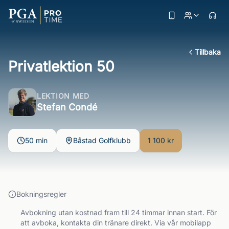
Tillbaka
Privatlektion 50
LEKTION MED
Stefan Condé
50 min
Båstad Golfklubb
1 100 kr
Bokningsregler
Avbokning utan kostnad fram till 24 timmar innan start. För
att avboka, kontakta din tränare direkt. Via vår mobilapp