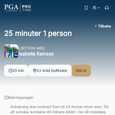
Tillbaka
25 minuter 1 person
LEKTION MED
Isabella Ramsay
25 min
S:t Arild Golfklubb
500 kr
Bokningsregler
Avbokning utan kostnad fram till 24 timmar innan start. För
att avboka, kontakta din tränare direkt. Via vår mobilapp