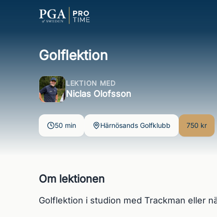
Golflektion
LEKTION MED
Niclas Olofsson
50 min
Härnösands Golfklubb
750 kr
Om lektionen
Golflektion i studion med Trackman eller n