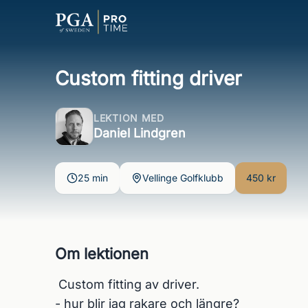
Custom fitting driver
LEKTION MED
Daniel Lindgren
25 min
Vellinge Golfklubb
450 kr
Om lektionen
 Custom fitting av driver. 

- hur blir jag rakare och längre?  