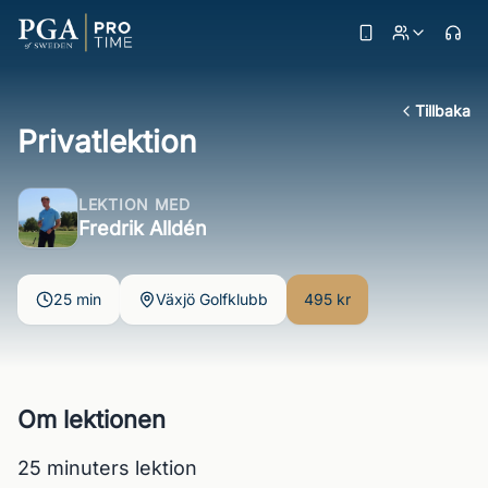
Tillbaka
Privatlektion
LEKTION MED
Fredrik Alldén
25 min
Växjö Golfklubb
495 kr
Om lektionen
25 minuters lektion