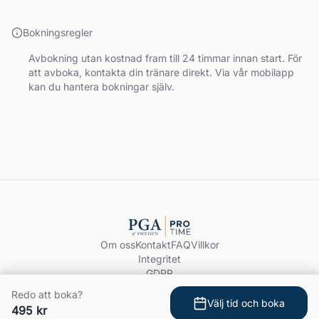
Bokningsregler
Avbokning utan kostnad fram till 24 timmar innan start. För
att avboka, kontakta din tränare direkt. Via vår mobilapp
kan du hantera bokningar själv.
Om oss
Kontakt
FAQ
Villkor
Integritet
GDPR
Boka träning
Redo att boka?
© 2026 PGA ProTime.
Välj tid och boka
495 kr