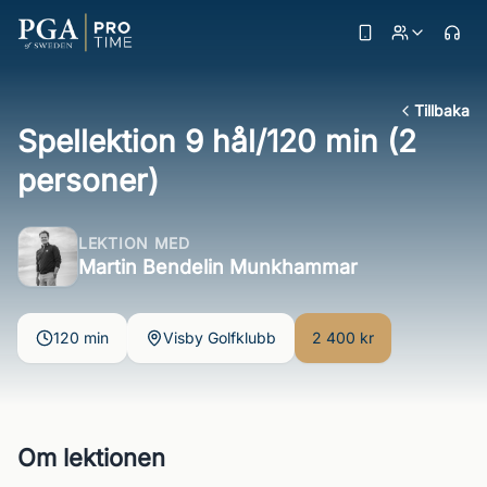
Tillbaka
Spellektion 9 hål/120 min (2
personer)
LEKTION MED
Martin Bendelin Munkhammar
120 min
Visby Golfklubb
2 400 kr
Om lektionen