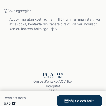
Bokningsregler
Avbokning utan kostnad fram till 24 timmar innan start. För
att avboka, kontakta din tränare direkt. Via vår mobilapp
kan du hantera bokningar själv.
Om oss
Kontakt
FAQ
Villkor
Integritet
GDPR
Boka träning
Redo att boka?
© 2026 PGA ProTime.
Välj tid och boka
675 kr