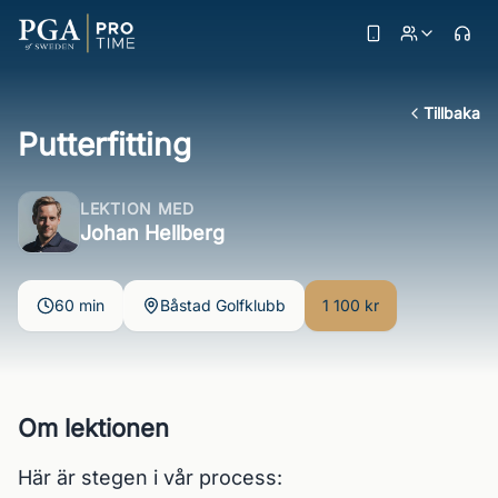
Tillbaka
Putterfitting
LEKTION MED
Johan Hellberg
60 min
Båstad Golfklubb
1 100 kr
Om lektionen
Här är stegen i vår process:
