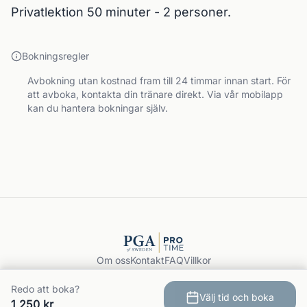
Privatlektion 50 minuter - 2 personer.
Bokningsregler
Avbokning utan kostnad fram till 24 timmar innan start. För
att avboka, kontakta din tränare direkt. Via vår mobilapp
kan du hantera bokningar själv.
Om oss
Kontakt
FAQ
Villkor
Integritet
GDPR
Redo att boka?
Välj tid och boka
Boka träning
1 250 kr