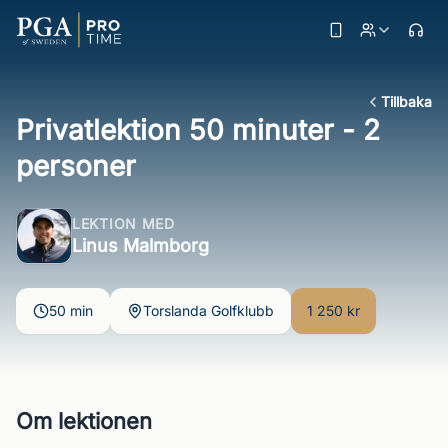
Tillbaka
Privatlektion 50 minuter - 2
personer
LEKTION MED
Linus Malmborg
50 min
Torslanda Golfklubb
1 250 kr
Om lektionen