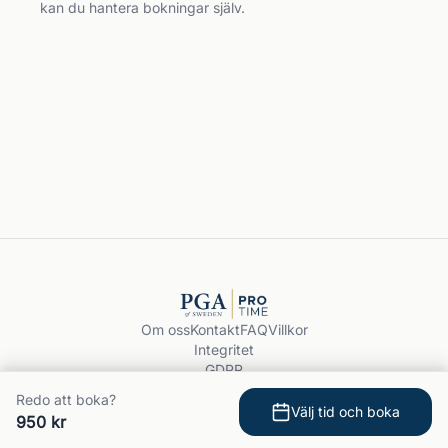
kan du hantera bokningar själv.
Om oss
Kontakt
FAQ
Villkor
Integritet
GDPR
Boka träning
Redo att boka?
© 2026 PGA ProTime.
Välj tid och boka
950 kr