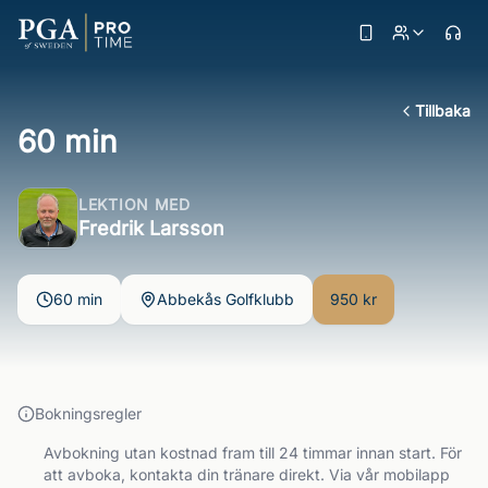
Tillbaka
60 min
LEKTION MED
Fredrik Larsson
60 min
Abbekås Golfklubb
950 kr
Bokningsregler
Avbokning utan kostnad fram till 24 timmar innan start. För
att avboka, kontakta din tränare direkt. Via vår mobilapp