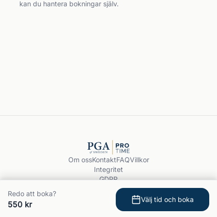
kan du hantera bokningar själv.
Om oss
Kontakt
FAQ
Villkor
Integritet
GDPR
Boka träning
Redo att boka?
© 2026 PGA ProTime.
Välj tid och boka
550 kr