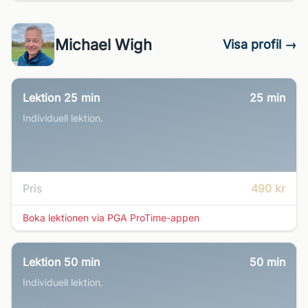
Michael Wigh
Visa profil →
Lektion 25 min
25
min
Individuell lektion.
Pris
490 kr
Boka lektionen via PGA ProTime-appen
Lektion 50 min
50
min
Individuell lektion.