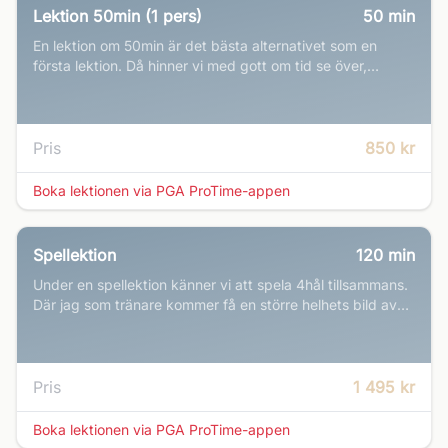
Lektion 50min (1 pers)
50
min
En lektion om 50min är det bästa alternativet som en
första lektion. Då hinner vi med gott om tid se över,
analysera och börja jobba på det viktigaste just nu.
Pris
850 kr
Boka lektionen via PGA ProTime-appen
Spellektion
120
min
Under en spellektion känner vi att spela 4hål tillsammans.
Där jag som tränare kommer få en större helhets bild av
vad vi behöver jobba vidare med. Självklart kommer en
del små tips att delas Under tiden.
Pris
1 495 kr
Boka lektionen via PGA ProTime-appen