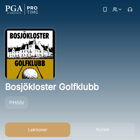
Bosjökloster Golfklubb
Höör
Kurser
Lektioner