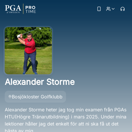
Alexander Storme
Bosjökloster Golfklubb
Alexander Storme heter jag tog min examen från PGAs
HTU(Högre Tränarutbildning) i mars 2025. Under mina
lektioner håller jag det enkelt för att ni ska få ut det
bästa av mig.