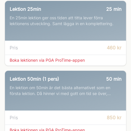
Lektion 25min
25
min
En 25min lektion ger oss tiden att titta lever förra
lektionens utveckling. Samt lägga in en komplettering.
Pris
460 kr
Boka lektionen via PGA ProTime-appen
Lektion 50min (1 pers)
50
min
En lektion om 50min är det bästa alternativet som en
första lektion. Då hinner vi med gott om tid se över,
analysera och börja jobba på det viktigaste just nu.
Pris
850 kr
Boka lektionen via PGA ProTime-appen