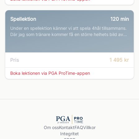
Spellektion
120
min
Under en spellektion känner vi att spela 4hål tillsammans.
Där jag som tränare kommer få en större helhets bild av
vad vi behöver jobba vidare med. Självklart kommer en
del små tips att delas Under tiden.
Pris
1 495 kr
Boka lektionen via PGA ProTime-appen
Om oss
Kontakt
FAQ
Villkor
Integritet