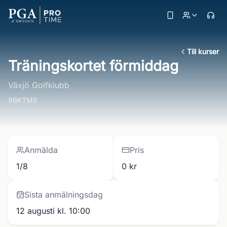
Till kurser
Träningskortet förmiddag
Växjö Golfklubb
9BKTMS
Anmälda
Pris
1/8
0 kr
Sista anmälningsdag
12 augusti kl. 10:00