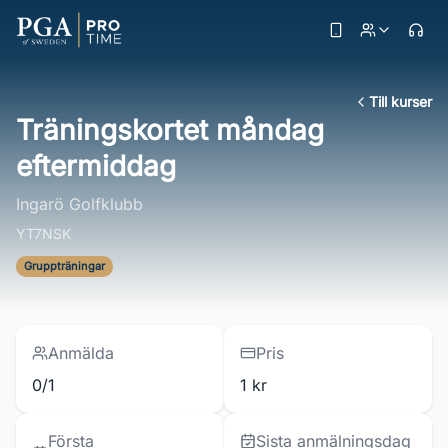
Till kurser
Träningskortet måndag
eftermiddag
Ingarö Golfklubb
YT7NSK
Gruppträningar
Anmälda
Pris
0/1
1 kr
Första
Sista anmälningsdag