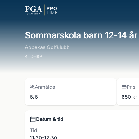
Sommarskola barn 12-14 år
Abbekås Golfklubb
4TDH9P
Anmälda
Pris
6/6
850 kr
Datum & tid
Tid
11:30-12:30