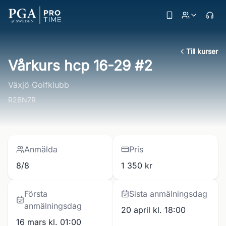
Till kurser
Vårkurs hcp 16-29 #2
Växjö Golfklubb
R2BN7R
Anmälda
Pris
8/8
1 350 kr
Första
Sista anmälningsdag
anmälningsdag
20 april kl. 18:00
16 mars kl. 01:00