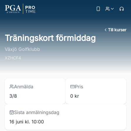
Till kurser
Träningskort förmiddag
Växjö Golfklubb
XZHCF4
Anmälda
Pris
3/8
0 kr
Sista anmälningsdag
16 juni kl. 10:00