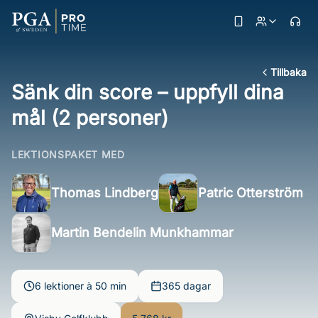
Tillbaka
Sänk din score – uppfyll dina
mål (2 personer)
LEKTIONSPAKET MED
Thomas Lindberg
Patric Otterström
Martin Bendelin Munkhammar
6 lektioner à 50 min
365 dagar