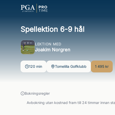
Spellektion 6-9 hål
LEKTION MED
Joakim Norgren
120 min
Tomelilla Golfklubb
1 495 kr
Bokningsregler
Avbokning utan kostnad fram till 24 timmar innan sta