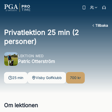
Tillbaka
Privatlektion 25 min (2
personer)
LEKTION MED
Patric Otterström
25 min
Visby Golfklubb
700 kr
Om lektionen