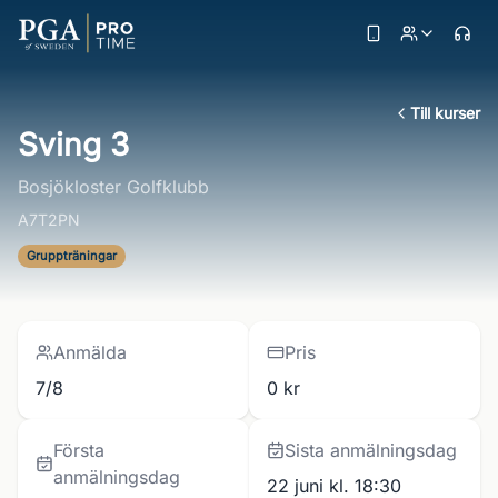
Till kurser
Sving 3
Bosjökloster Golfklubb
A7T2PN
Gruppträningar
Anmälda
Pris
7/8
0 kr
Första
Sista anmälningsdag
anmälningsdag
22 juni kl. 18:30