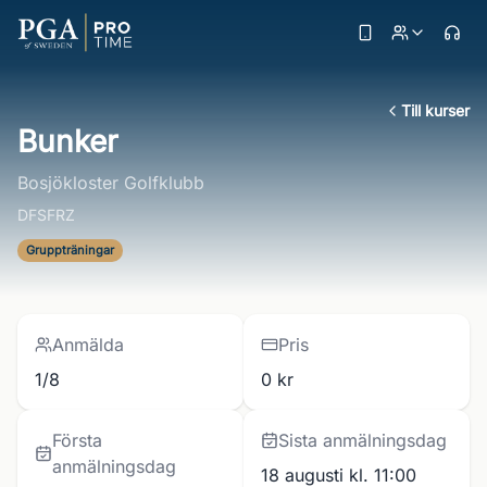
Till kurser
Bunker
Bosjökloster Golfklubb
DFSFRZ
Gruppträningar
Anmälda
Pris
1/8
0 kr
Första
Sista anmälningsdag
anmälningsdag
18 augusti kl. 11:00