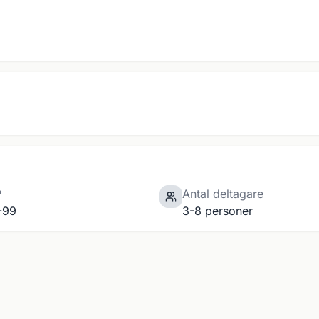
P
Antal deltagare
-99
3-8 personer