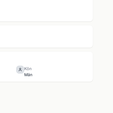
Kön
Män