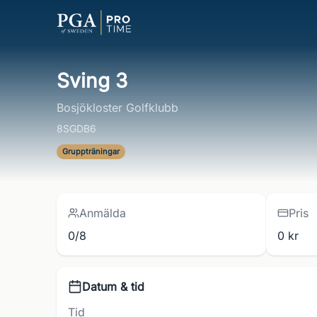
Sving 3
Bosjökloster Golfklubb
8SGDB6
Gruppträningar
Anmälda
Pris
0/8
0 kr
Datum & tid
Tid