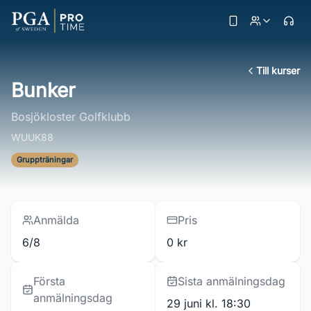
Till kurser
Bunker
Bosjökloster Golfklubb
WUUK88
Gruppträningar
Anmälda
Pris
6/8
0 kr
Första
Sista anmälningsdag
anmälningsdag
29 juni kl. 18:30